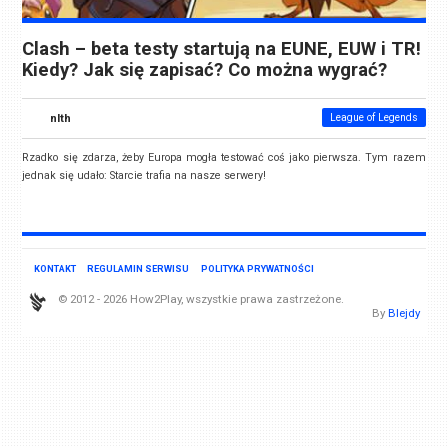
Clash – beta testy startują na EUNE, EUW i TR!
Kiedy? Jak się zapisać? Co można wygrać?
nlth
League of Legends
Rzadko się zdarza, żeby Europa mogła testować coś jako pierwsza. Tym razem
jednak się udało: Starcie trafia na nasze serwery!
KONTAKT
REGULAMIN SERWISU
POLITYKA PRYWATNOŚCI
© 2012 - 2026 How2Play, wszystkie prawa zastrzeżone.
By
Blejdy