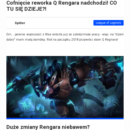
Cofnięcie reworka Q Rengara nadchodzi! CO
TU SIĘ DZIEJE?!
Spliter
League of Legends
Em... pewnie większość z Was wróciła już ze szkoły/może pracy - więc na "dzień
dobry" mam małą bombkę: Riot na początku 2018 przywróci stare Q Regnara!
Duże zmiany Rengara niebawem?