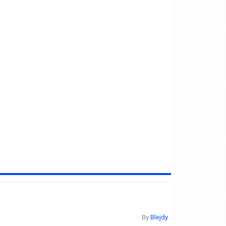
By
Blejdy