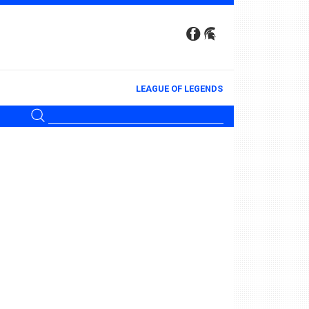
LEAGUE OF LEGENDS