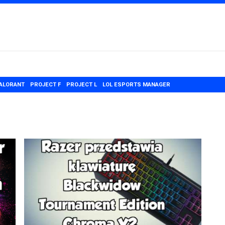
ALORANT
PROJECT F
PROJECT L
LOL ESPORTS MANAGER