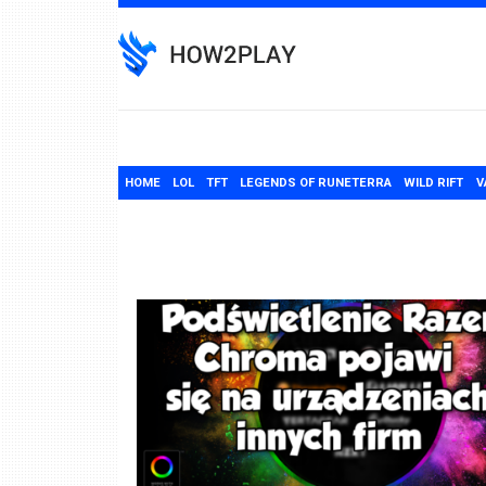
Skip
to
content
HOME
LOL
TFT
LEGENDS OF RUNETERRA
WILD RIFT
V