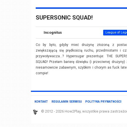
SUPERSONIC SQUAD!
Incognitus
League of Leg
Co by było, gdyby mieć drużynę złożoną z posta
zwiększającą się prędkością ruchu, przedmiotami i cz
przywoływacza...? Hypersugar prezentuje: THE SUPER
SQUAD! Przełam barierę dźwięku (i przeciwnej drużyny)
niesamowicie zabawnym, szybkim i chorym as fuck lat
compie!
KONTAKT
REGULAMIN SERWISU
POLITYKA PRYWATNOŚCI
© 2012 - 2026 How2Play, wszystkie prawa zastrzeżo