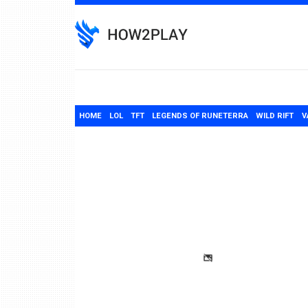
Skip
to
content
HOME
LOL
TFT
LEGENDS OF RUNETERRA
WILD RIFT
V