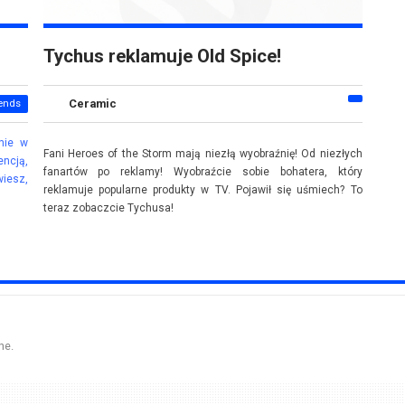
Tychus reklamuje Old Spice!
Ceramic
ends
anie w
Fani Heroes of the Storm mają niezłą wyobraźnię! Od niezłych
ncją,
fanartów po reklamy! Wyobraźcie sobie bohatera, który
wiesz,
reklamuje popularne produkty w TV. Pojawił się uśmiech? To
teraz zobaczcie Tychusa!
ne.