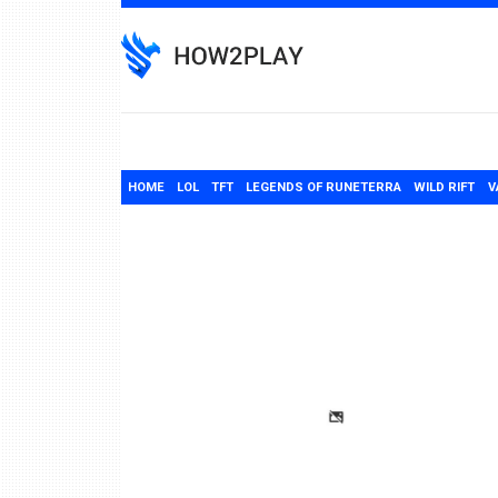
Skip
to
content
HOME
LOL
TFT
LEGENDS OF RUNETERRA
WILD RIFT
V