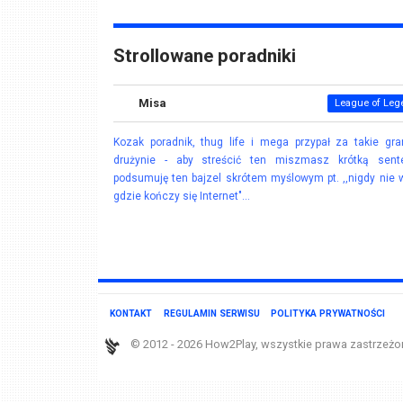
Strollowane poradniki
Misa
League of Leg
Kozak poradnik, thug life i mega przypał za takie gr
drużynie - aby streścić ten miszmasz krótką sente
podsumuję ten bajzel skrótem myślowym pt. ,,nigdy nie 
gdzie kończy się Internet"...
KONTAKT
REGULAMIN SERWISU
POLITYKA PRYWATNOŚCI
© 2012 - 2026 How2Play, wszystkie prawa zastrzeżo