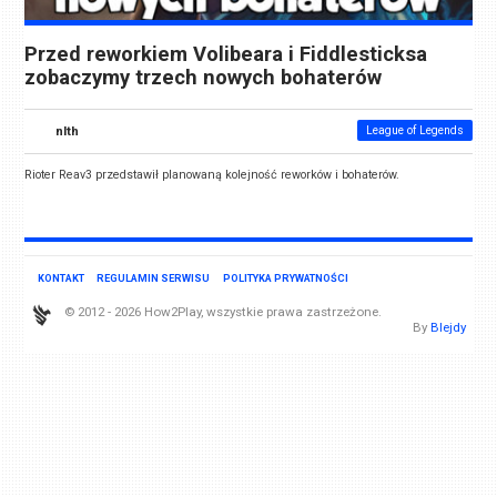
Przed reworkiem Volibeara i Fiddlesticksa
zobaczymy trzech nowych bohaterów
nlth
League of Legends
Rioter Reav3 przedstawił planowaną kolejność reworków i bohaterów.
KONTAKT
REGULAMIN SERWISU
POLITYKA PRYWATNOŚCI
© 2012 - 2026 How2Play, wszystkie prawa zastrzeżone.
By
Blejdy