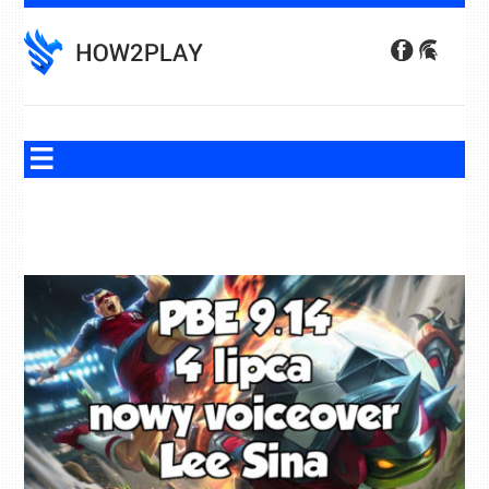
Skip
to
content