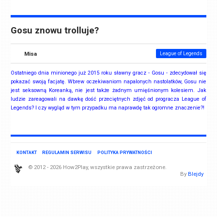
Gosu znowu trolluje?
Misa
League of Legends
Ostatniego dnia minionego już 2015 roku sławny gracz - Gosu - zdecydował się
pokazać swoją facjatę. Wbrew oczekiwaniom napalonych nastolatków, Gosu nie
jest seksowną Koreanką, nie jest także żadnym umięśnionym kolesiem. Jak
ludzie zareagowali na dawkę dość przeciętnych zdjęć od progracza League of
Legends? I czy wygląd w tym przypadku ma naprawdę tak ogromne znaczenie?!
KONTAKT
REGULAMIN SERWISU
POLITYKA PRYWATNOŚCI
© 2012 - 2026 How2Play, wszystkie prawa zastrzeżone.
By
Blejdy