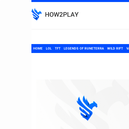
Skip
to
content
HOME
LOL
TFT
LEGENDS OF RUNETERRA
WILD RIFT
V