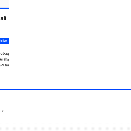
ali
trike
ością
ańską
6-9 na
ne.