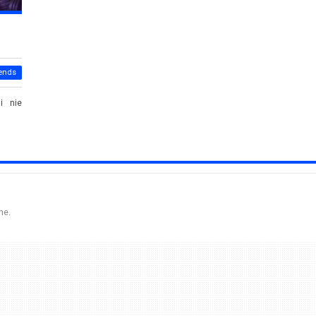
ends
i nie
ne.