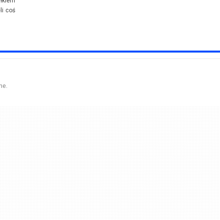
ałkiem
li coś
ne.