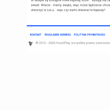
W sklepie są dostępne nowe kapsuły, które... wydają się c
sweet. Wiecie - mamy święta, więc może będziecie chcie
otworzyć w LoL-u... więc czy warto otwierać te kapsuły?
KONTAKT
REGULAMIN SERWISU
POLITYKA PRYWATNOŚCI
© 2012 - 2026 How2Play, wszystkie prawa zastrzeżo