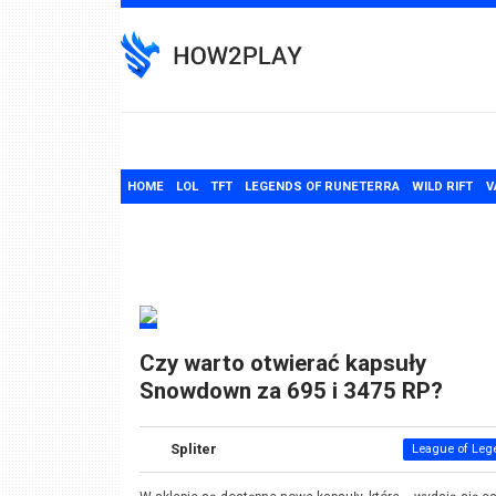
Skip
to
content
HOME
LOL
TFT
LEGENDS OF RUNETERRA
WILD RIFT
V
Czy warto otwierać kapsuły
Snowdown za 695 i 3475 RP?
Spliter
League of Leg