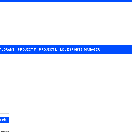
ALORANT
PROJECT F
PROJECT L
LOL ESPORTS MANAGER
ends