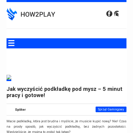
Skip
to
content
Jak wyczyścić podkładkę pod mysz – 5 minut
pracy i gotowe!
Spliter
Sprzęt Gamingowy
Macie podkładkę, która jest brudna i myślicie, że musicie kupić nową? Nie! Czas
na prosty sposób, jak wyczyścić podkładkę, bez żadnych pozostałości.
Wiedzieliście, że można to zrobić tak łatwo?