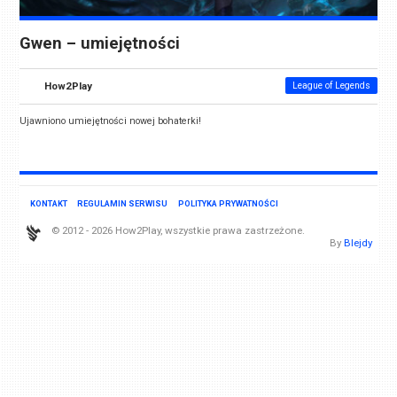
Gwen – umiejętności
How2Play
League of Legends
Ujawniono umiejętności nowej bohaterki!
KONTAKT
REGULAMIN SERWISU
POLITYKA PRYWATNOŚCI
© 2012 - 2026 How2Play, wszystkie prawa zastrzeżone.
By
Blejdy