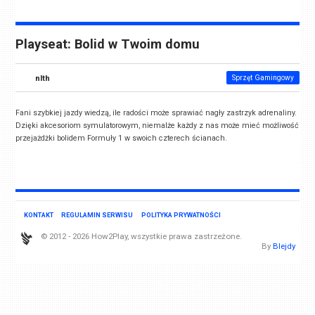
Playseat: Bolid w Twoim domu
nlth
Sprzęt Gamingowy
Fani szybkiej jazdy wiedzą, ile radości może sprawiać nagły zastrzyk adrenaliny.
Dzięki akcesoriom symulatorowym, niemalże każdy z nas może mieć możliwość
przejażdżki bolidem Formuły 1 w swoich czterech ścianach.
KONTAKT
REGULAMIN SERWISU
POLITYKA PRYWATNOŚCI
© 2012 - 2026 How2Play, wszystkie prawa zastrzeżone.
By
Blejdy