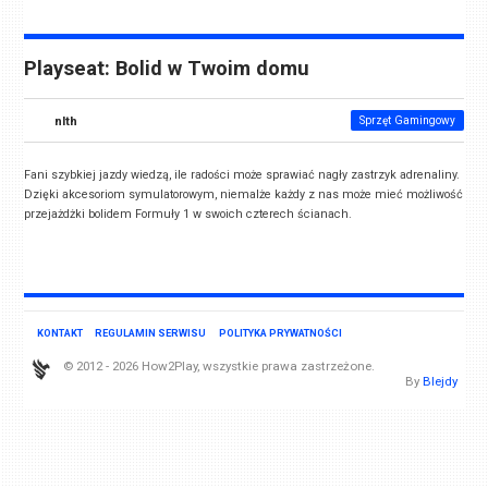
Playseat: Bolid w Twoim domu
nlth
Sprzęt Gamingowy
Fani szybkiej jazdy wiedzą, ile radości może sprawiać nagły zastrzyk adrenaliny.
Dzięki akcesoriom symulatorowym, niemalże każdy z nas może mieć możliwość
przejażdżki bolidem Formuły 1 w swoich czterech ścianach.
KONTAKT
REGULAMIN SERWISU
POLITYKA PRYWATNOŚCI
© 2012 - 2026 How2Play, wszystkie prawa zastrzeżone.
By
Blejdy