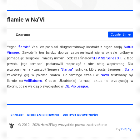
flamie w Na’Vi
Czaruss
Counter Strike
Yegor
"flamie"
Vasiliev podpisał długoterminowy kontrakt z organizacją
Natus
Vincere
. Zawodnik ten bardzo dobrze zaprezentował się w okresie próbnym
pomagając zespołowi między innymi podczas finałów
SLTV StarSeries XII
. Z tego
powodu jego kompani postanowili rozpocząć z nim stałą współpracę. Dla
przypomnienia - zastąpił Sergeya
"Starixa"
Ischuka, który został trenerem.
Starix
zakończył grę w połowie marca. Od tamtego czasu w
Na'Vi
testowany był
flamie ex-
HellRaisers
. Gracze Ukraińskiej formacji aktualnie przebywają w
Kolonii, gdzie walczą o zwycięstwo w
ESL Pro League.
KONTAKT
REGULAMIN SERWISU
POLITYKA PRYWATNOŚCI
© 2012 - 2026 How2Play, wszystkie prawa zastrzeżone.
By
Blejdy