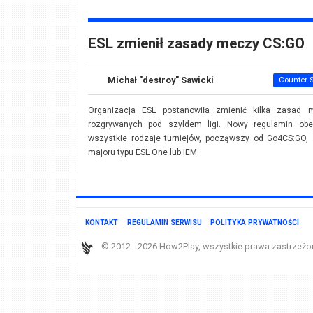
ESL zmienił zasady meczy CS:GO
Michał "destroy" Sawicki
Counter S
Organizacja ESL postanowiła zmienić kilka zasad 
rozgrywanych pod szyldem ligi. Nowy regulamin obe
wszystkie rodzaje turniejów, począwszy od Go4CS:GO, 
majoru typu ESL One lub IEM.
KONTAKT
REGULAMIN SERWISU
POLITYKA PRYWATNOŚCI
© 2012 - 2026 How2Play, wszystkie prawa zastrzeżo