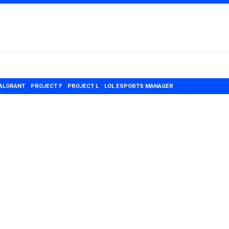
ALORANT
PROJECT F
PROJECT L
LOL ESPORTS MANAGER