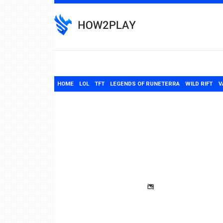
Skip
to
content
HOME
LOL
TFT
LEGENDS OF RUNETERRA
WILD RIFT
V