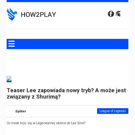
Skip
to
content
Teaser Lee zapowiada nowy tryb? A może jest
związany z Shurimą?
Spliter
League of Legends
Co może kryć się w Legendarnej skórce do Lee Sina?