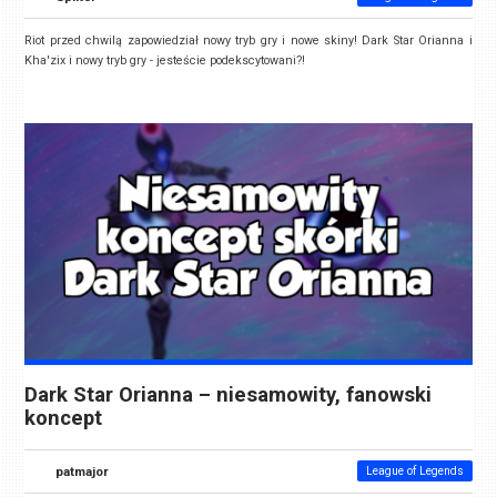
Riot przed chwilą zapowiedział nowy tryb gry i nowe skiny! Dark Star Orianna i
Kha'zix i nowy tryb gry - jesteście podekscytowani?!
Dark Star Orianna – niesamowity, fanowski
koncept
patmajor
League of Legends