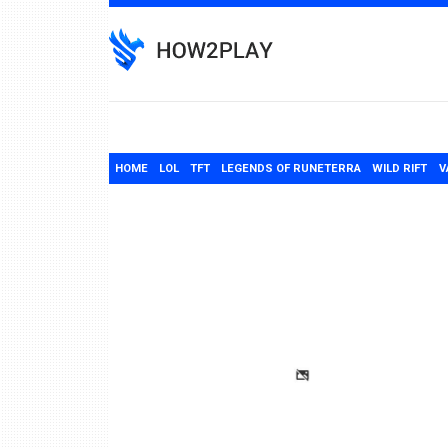
Skip
to
content
HOME
LOL
TFT
LEGENDS OF RUNETERRA
WILD RIFT
V