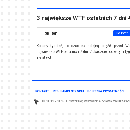
3 największe WTF ostatnich 7 dni 
Spliter
Counter S
Kolejny tydzień, to czas na kolejną część, przed W
największe WTF ostatnich 7 dni. Zobaczcie, co w tym ty
się stało!
KONTAKT
REGULAMIN SERWISU
POLITYKA PRYWATNOŚCI
© 2012 - 2026 How2Play, wszystkie prawa zastrzeżo