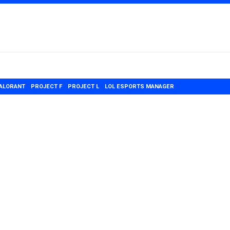
ALORANT
PROJECT F
PROJECT L
LOL ESPORTS MANAGER