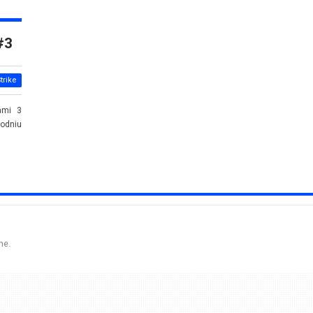
#3
trike
ami 3
godniu
ne.