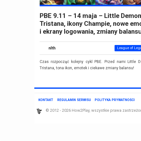
PBE 9.11 – 14 maja – Little Demo
Tristana, ikony Champie, nowe em
i ekrany logowania, zmiany balans
nlth
League of Leg
Czas rozpocząć kolejny cykl PBE. Przed nami Little 
Tristana, tona ikon, emotek i ciekawe zmiany balansu!
KONTAKT
REGULAMIN SERWISU
POLITYKA PRYWATNOŚCI
© 2012 - 2026 How2Play, wszystkie prawa zastrzeżo