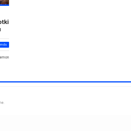
n
otki
u
ends
Demon
ne.