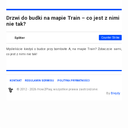
Drzwi do budki na mapie Train – co jest z nimi
nie tak?
Spliter
Counter Strike
Myśleliście kiedyś o budce przy bombsite A, na mapie Train? Zobaczcie sami,
co jest z nimi nie tak!
KONTAKT
REGULAMIN SERWISU
POLITYKA PRYWATNOŚCI
© 2012 - 2026 How2Play, wszystkie prawa zastrzeżone.
By
Blejdy