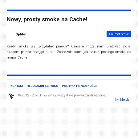
Nowy, prosty smoke na Cache!
Spliter
Counter Strike
Każdy smoke jest przydatny, prawda? Czasem może nam uratować życie,
czasem pomóc przejąć punkt! Zobaczcie sami jak rzucić prostego smoke na
mapie Cache!
KONTAKT
REGULAMIN SERWISU
POLITYKA PRYWATNOŚCI
© 2012 - 2026 How2Play, wszystkie prawa zastrzeżone.
By
Blejdy