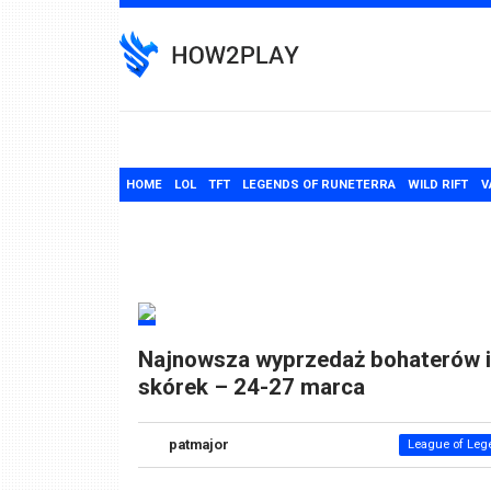
Skip
to
content
HOME
LOL
TFT
LEGENDS OF RUNETERRA
WILD RIFT
V
Najnowsza wyprzedaż bohaterów i
skórek – 24-27 marca
patmajor
League of Leg