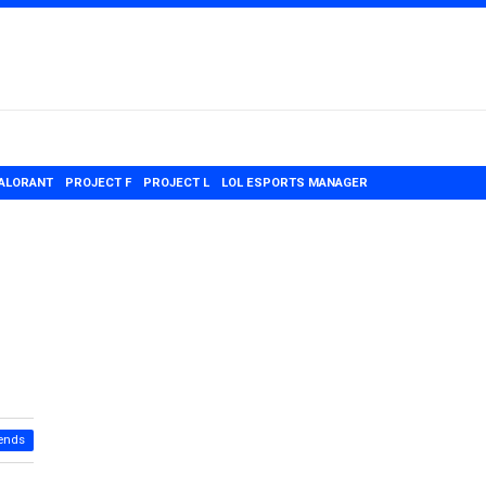
ALORANT
PROJECT F
PROJECT L
LOL ESPORTS MANAGER
ends