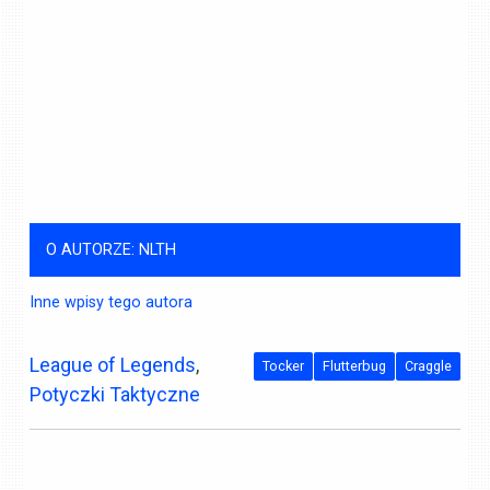
O AUTORZE: NLTH
Inne wpisy tego autora
League of Legends
,
Tocker
Flutterbug
Craggle
Potyczki Taktyczne