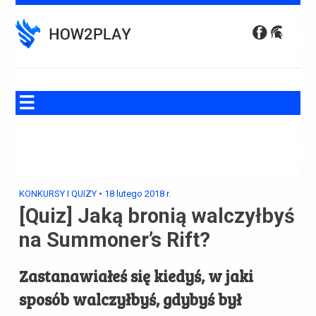
Skip
to
content
KONKURSY I QUIZY
•
18 lutego 2018
r.
[Quiz] Jaką bronią walczyłbyś
na Summoner’s Rift?
Zastanawiałeś się kiedyś, w jaki
sposób walczyłbyś, gdybyś był