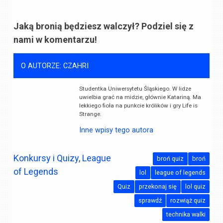
Jaką bronią będziesz walczył? Podziel się z
nami w komentarzu!
O AUTORZE: CZAHRI
Studentka Uniwersytetu Śląskiego. W lidze
uwielbia grać na midzie, głównie Katariną. Ma
lekkiego fioła na punkcie królików i gry Life is
Strange.
Inne wpisy tego autora
Konkursy i Quizy
,
League
broń quiz
broń
of Legends
lol
league of legends
Quiz
przekonaj się
lol quiz
sprawdź
rozwiąż quiz
technika walki