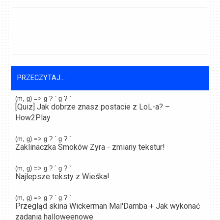
PRZECZYTAJ...
(m, g) => g ? `
g ? `
[Quiz] Jak dobrze znasz postacie z LoL-a? –
How2Play
(m, g) => g ? `
g ? `
Zaklinaczka Smoków Zyra - zmiany tekstur!
(m, g) => g ? `
g ? `
Najlepsze teksty z Wieśka!
(m, g) => g ? `
g ? `
Przegląd skina Wickerman Mal'Damba + Jak wykonać
zadania halloweenowe