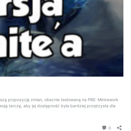
wszą propozycję zmian, obecnie testowaną na PBE: Minirework
oją tarczę, aby jej dostępność była bardziej przejrzysta dla
Komentar
0