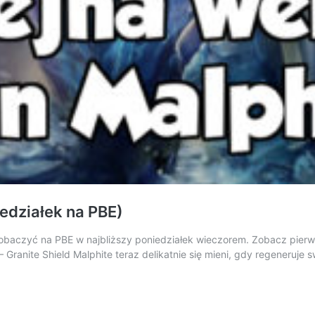
iedziałek na PBE)
 zobaczyć na PBE w najbliższy poniedziałek wieczorem. Zobacz pier
ranite Shield Malphite teraz delikatnie się mieni, gdy regeneruje sw